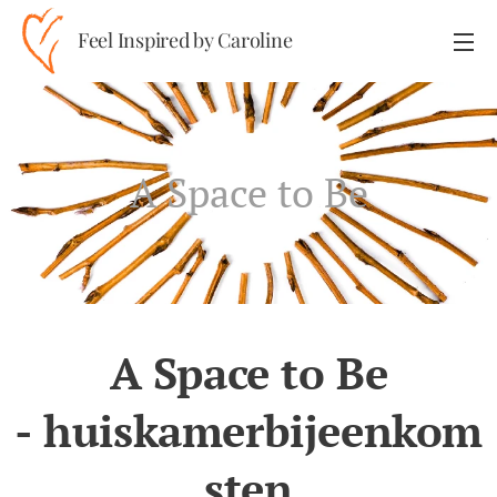
Feel Inspired by Caroline
A Space to Be
A Space to Be
-
huiskamerbijeenkom
sten