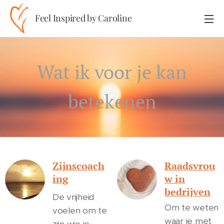
Feel Inspired by Caroline
Wat ik voor je kan
betekenen
Zijnscoach
Raadsvrou
ing
w in
bedrijven
De vrijheid
Om te weten
voelen om te
waar je met