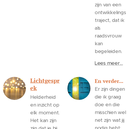
zijn van een
ontwikkelings
traject, dat ik
als
raadsvrouw
kan
begeleiden.
Lees meer...
Lichtgespr
En verder...
ek
Er zijn dingen
die ik graag
Helderheid
doe en die
en inzicht op
misschien wel
elk moment.
net zijn wat jij
Het kan zijn
nodig hebt:
zijn dat je bij