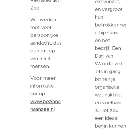
Retraites aan
extra inzet,
Zee.
en vergroot
hun
We werken
betrokkenhei
met veel
d bij elkaar
persoonlijke
en het
aandacht, dus
bedrijf. Een
een groep
Dag van
van 3 á 4
Waarde zet
mensen.
iets in gang
Voor meer
binnen je
informatie,
organisatie,
kijk op:
wat naklinkt
www.bezinne
en voelbaar
naanzee.nl
is. Het zou
een ideaal
begin kunnen