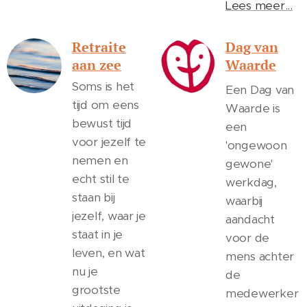
Lees meer...
Retraite
Dag van
aan zee
Waarde
Soms is het
Een Dag van
tijd om eens
Waarde is
bewust tijd
een
voor jezelf te
'ongewoon
nemen en
gewone'
echt stil te
werkdag,
staan bij
waarbij
jezelf, waar je
aandacht
staat in je
voor de
leven, en wat
mens achter
nu je
de
grootste
medewerker