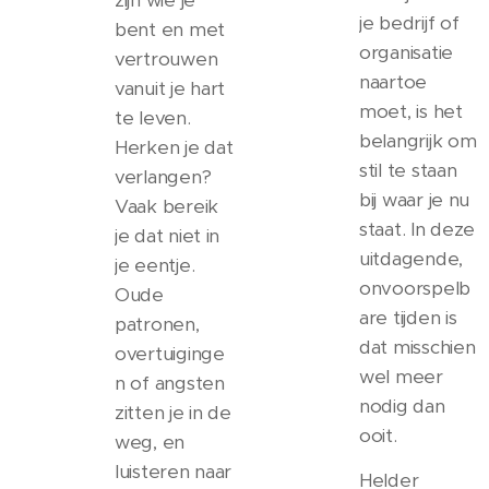
zijn wie je
je bedrijf of
bent en met
organisatie
vertrouwen
naartoe
vanuit je hart
moet, is het
te leven.
belangrijk om
Herken je dat
stil te staan
verlangen?
bij waar je nu
Vaak bereik
staat. In deze
je dat niet in
uitdagende,
je eentje.
onvoorspelb
Oude
are tijden is
patronen,
dat misschien
overtuiginge
wel meer
n of angsten
nodig dan
zitten je in de
ooit.
weg, en
luisteren naar
Helder