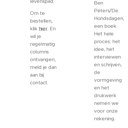
levenspad.
Ben
Peters/De
Om te
Hondsdagen,
bestellen,
een boek.
klik
hier
. En
Het hele
wil je
proces: het
regelmatig
idee, het
columns
interviewen
ontvangen,
en schrijven,
meld je dan
de
aan bij
vormgeving
contact.
en het
drukwerk
nemen we
voor onze
rekening.